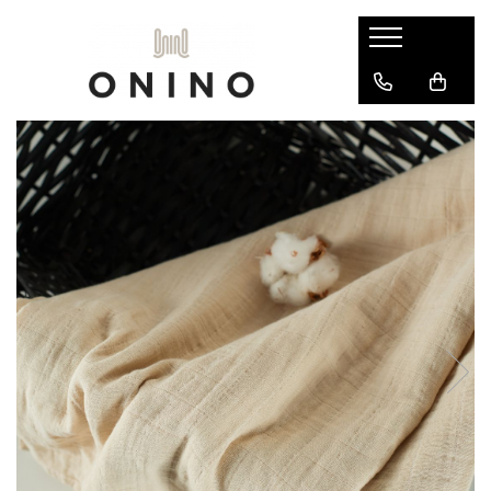
Produse
Alimentatie
Camera copilului
Ingrijirea bebelusului
Patuturi