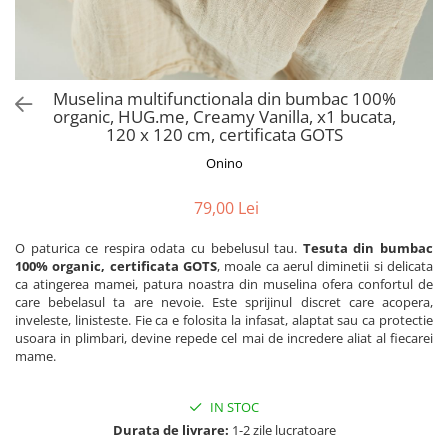
Muselina multifunctionala din bumbac 100%
organic, HUG.me, Creamy Vanilla, x1 bucata,
120 x 120 cm, certificata GOTS
Onino
79,00 Lei
O paturica ce respira odata cu bebelusul tau.
Tesuta din bumbac
100% organic, certificata GOTS
, moale ca aerul diminetii si delicata
ca atingerea mamei, patura noastra din muselina ofera confortul de
care bebelasul ta are nevoie. Este sprijinul discret care acopera,
inveleste, linisteste. Fie ca e folosita la infasat, alaptat sau ca protectie
usoara in plimbari, devine repede cel mai de incredere aliat al fiecarei
mame.
IN STOC
Durata de livrare:
1-2 zile lucratoare