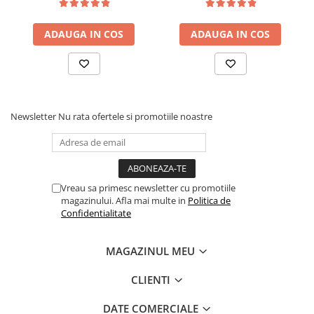
acoperire si libertate in utilizare.
certificata GOTS
certificata GOTS
Absorbtie superioara – perfecta pentru sters, infasat,
alaptat sau baita.
ADAUGA IN COS
ADAUGA IN COS
Usor de intretinut – se spala la masina, se usuca rapid si
isi pastreaza textura moale dupa fiecare spalare.
Culori inspirate din natura, atent alese pentru a induce
calm, siguranta si armonie in rutina bebelusului.
Material hipoalergenic, fara chimicale, blanda si sigura
pentru pielea sensibila a nou-nascutilor.
Newsletter
Nu rata ofertele si promotiile noastre
Multifunctionala:
Prosop moale pentru dupa baie
Baveta de urgenta sau prosop pentru sters fata
Protectie in timpul alaptarii – ofera confort si discretie
Scutec textil de rezerva sau cearsaf de schimb
Vreau sa primesc newsletter cu promotiile
Paturica de infasat, de confort sau pentru leganat
magazinului. Afla mai multe in
Politica de
Protectie impotriva vantului/soarelui in carucior
Confidentialitate
Esarfa pentru mama – materialul natural respira si e
placut la atingere
MAGAZINUL MEU
CLIENTI
Certificare GOTS
Muselina este certificata GOTS (Global Organic Textile
Standard), cel mai inalt standard international pentru textile
DATE COMERCIALE