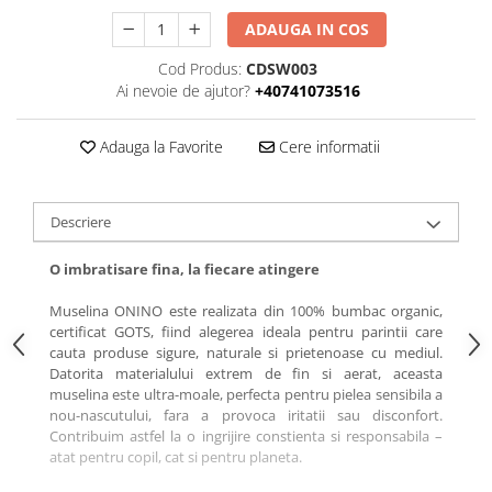
ADAUGA IN COS
Cod Produs:
CDSW003
Ai nevoie de ajutor?
+40741073516
Adauga la Favorite
Cere informatii
Descriere
O imbratisare fina, la fiecare atingere
Muselina ONINO este realizata din 100% bumbac organic,
certificat GOTS, fiind alegerea ideala pentru parintii care
cauta produse sigure, naturale si prietenoase cu mediul.
Datorita materialului extrem de fin si aerat, aceasta
muselina este ultra-moale, perfecta pentru pielea sensibila a
nou-nascutului, fara a provoca iritatii sau disconfort.
Contribuim astfel la o ingrijire constienta si responsabila –
atat pentru copil, cat si pentru planeta.