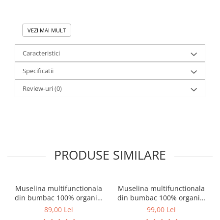
VEZI MAI MULT
Caracteristici
Specificatii
Review-uri
(0)
PRODUSE SIMILARE
Caracteristici principale:
Muselina multifunctionala
Muselina multifunctionala
Muselina ONINO este gandita sa raspunda nevoilor zilnice
din bumbac 100% organic,
din bumbac 100% organic,
din viata unei mamici – si o face cu naturalete si versatilitate:
SNUGGLE.me, Pure Life, x1
HUG.me, Pure Nature, x3
89,00 Lei
99,00 Lei
Dimensiuni generoase - 120x120 cm - care ofera
bucata, 120 x 120 cm,
bucati, 60 x 60 cm,