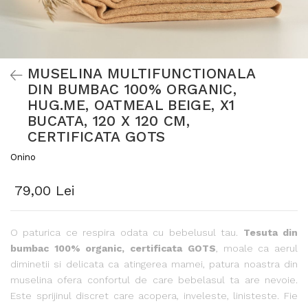
MUSELINA MULTIFUNCTIONALA
DIN BUMBAC 100% ORGANIC,
HUG.ME, OATMEAL BEIGE, X1
BUCATA, 120 X 120 CM,
CERTIFICATA GOTS
Onino
79,00 Lei
O paturica ce respira odata cu bebelusul tau.
Tesuta din
bumbac 100% organic, certificata GOTS
, moale ca aerul
diminetii si delicata ca atingerea mamei, patura noastra din
muselina ofera confortul de care bebelasul ta are nevoie.
Este sprijinul discret care acopera, inveleste, linisteste. Fie