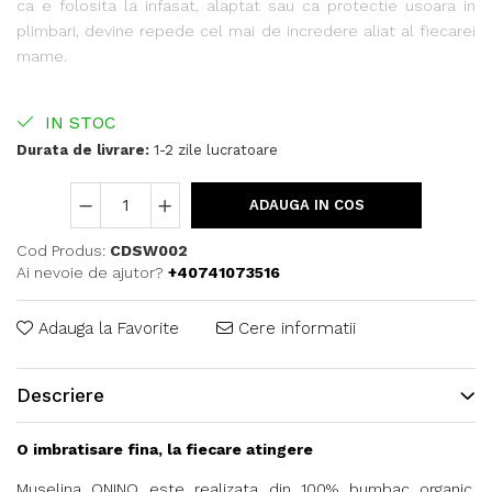
ca e folosita la infasat, alaptat sau ca protectie usoara in
plimbari, devine repede cel mai de incredere aliat al fiecarei
mame.
IN STOC
Durata de livrare:
1-2 zile lucratoare
ADAUGA IN COS
Cod Produs:
CDSW002
Ai nevoie de ajutor?
+40741073516
Adauga la Favorite
Cere informatii
Descriere
O imbratisare fina, la fiecare atingere
Muselina ONINO este realizata din 100% bumbac organic,